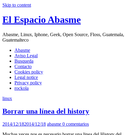
Skip to content
El Espacio Abasme
Abasme, Linux, Iphone, Geek, Open Source, Floss, Guatemala,
Guatemalteco
Abasme
Aviso Legal
Busqueda
Contacto
Cookies policy
Legal notice
Privacy policy
rockola
linux
Borrar una línea del history
2014/12/18
2014/12/18
abasme
0 comentarios
Muchas veces nos es necesario borrar una linea del History del