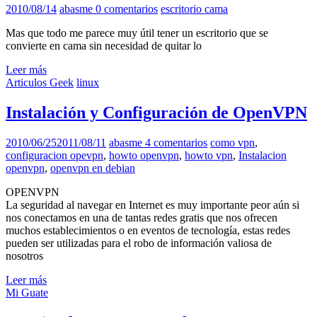
2010/08/14
abasme
0 comentarios
escritorio cama
Mas que todo me parece muy útil tener un escritorio que se
convierte en cama sin necesidad de quitar lo
Leer más
Articulos Geek
linux
Instalación y Configuración de OpenVPN
2010/06/25
2011/08/11
abasme
4 comentarios
como vpn
,
configuracion opevpn
,
howto openvpn
,
howto vpn
,
Instalacion
openvpn
,
openvpn en debian
OPENVPN
La seguridad al navegar en Internet es muy importante peor aún si
nos conectamos en una de tantas redes gratis que nos ofrecen
muchos establecimientos o en eventos de tecnología, estas redes
pueden ser utilizadas para el robo de información valiosa de
nosotros
Leer más
Mi Guate