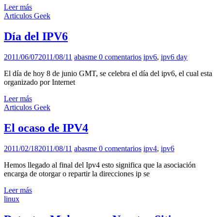
Leer más
Articulos Geek
Día del IPV6
2011/06/07
2011/08/11
abasme
0 comentarios
ipv6
,
ipv6 day
El día de hoy 8 de junio GMT, se celebra el día del ipv6, el cual esta
organizado por Internet
Leer más
Articulos Geek
El ocaso de IPV4
2011/02/18
2011/08/11
abasme
0 comentarios
ipv4
,
ipv6
Hemos llegado al final del Ipv4 esto significa que la asociación
encarga de otorgar o repartir la direcciones ip se
Leer más
linux