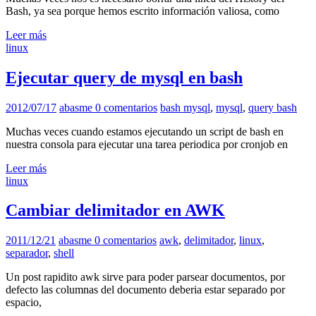
Bash, ya sea porque hemos escrito información valiosa, como
Leer más
linux
Ejecutar query de mysql en bash
2012/07/17
abasme
0 comentarios
bash mysql
,
mysql
,
query bash
Muchas veces cuando estamos ejecutando un script de bash en
nuestra consola para ejecutar una tarea periodica por cronjob en
Leer más
linux
Cambiar delimitador en AWK
2011/12/21
abasme
0 comentarios
awk
,
delimitador
,
linux
,
separador
,
shell
Un post rapidito awk sirve para poder parsear documentos, por
defecto las columnas del documento deberia estar separado por
espacio,