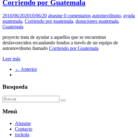
Corriendo por Guatemala
2010/06/20
2010/06/20
abasme
0 comentarios
automovilismo
,
ayuda
guatemala
,
Corriendo por guatemala
,
donaciones guatemala
,
Guatemala
proyecto trata de ayudar a aquellos que se encuentran
desfavorecidos recaudando fondos a través de un equipo de
automovilismo llamado
Corriendo por Guatemala
Leer más
← Anterior
Busqueda
Menú
Abasme
Contacto
rockola